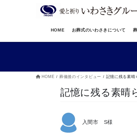
コ
ナ
ン
ビ
テ
ゲ
ン
ー
HOME
お葬式のいわさきについて
ツ
シ
へ
ョ
ス
ン
キ
に
ッ
移
プ
動
HOME
葬儀後のインタビュー
記憶に残る素晴
記憶に残る素晴
入間市 S様