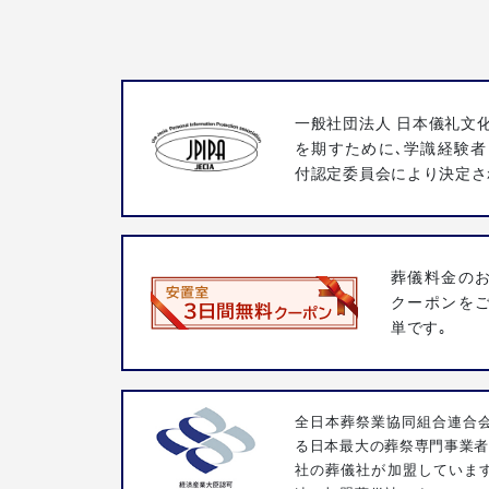
一般社団法人 日本儀礼文
を期すために､学識経験者
付認定委員会により決定さ
葬儀料金の
クーポンを
単です｡
全日本葬祭業協同組合連合会
る日本最大の葬祭専門事業者団
社の葬儀社が加盟していま