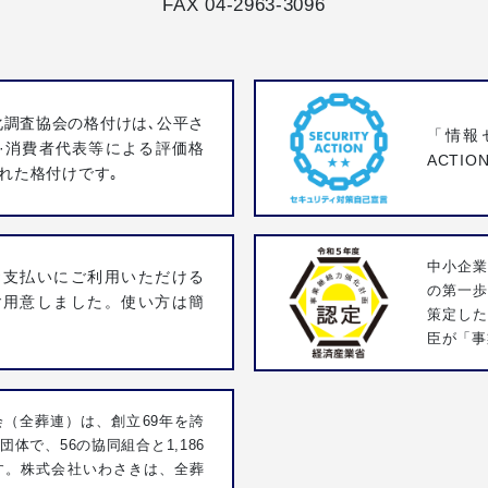
FAX 04-2963-3096
化調査協会の格付けは､公平さ
「情報
·消費者代表等による評価格
ACTI
れた格付けです｡
中小企業
お支払いにご利用いただける
の第一
ご用意しました。使い方は簡
策定し
臣が「事
（全葬連）は、創立69年を誇
体で、56の協同組合と1,186
す。株式会社いわさきは、全葬