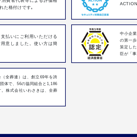
·消費者代表等による評価格
ACTI
れた格付けです｡
中小企業
お支払いにご利用いただける
の第一
ご用意しました。使い方は簡
策定し
臣が「事
（全葬連）は、創立69年を誇
体で、56の協同組合と1,186
す。株式会社いわさきは、全葬