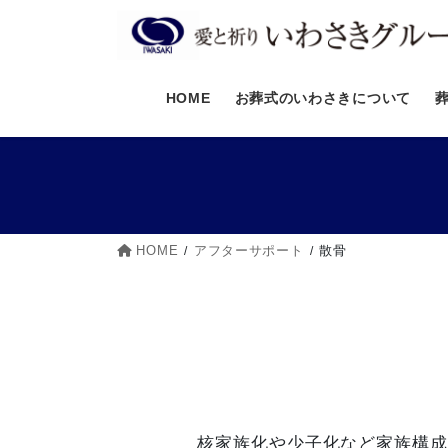
コ
ナ
ン
ビ
テ
ゲ
ン
ー
HOME
お葬式のいわさきについて
ツ
シ
へ
ョ
ス
ン
キ
に
ッ
移
プ
動
HOME
アフターサポート
散骨
核家族化や少子化など家族構成