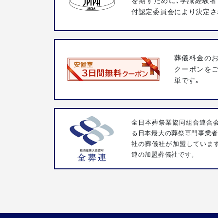
を期すために､学識経験者
付認定委員会により決定さ
葬儀料金の
クーポンを
単です｡
全日本葬祭業協同組合連合会
る日本最大の葬祭専門事業者団
社の葬儀社が加盟していま
連の加盟葬儀社です。