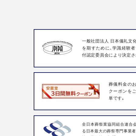
一般社団法人 日本儀礼文
を期すために､学識経験者
付認定委員会により決定さ
葬儀料金の
クーポンを
単です｡
全日本葬祭業協同組合連合会
る日本最大の葬祭専門事業者団