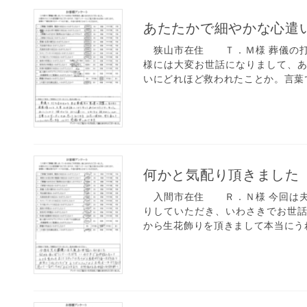
あたたかで細やかな心遣
狭山市在住 Ｔ．Ｍ様 葬儀の打
様には大変お世話になりまして、
いにどれほど救われたことか。言葉で
何かと気配り頂きました
入間市在住 Ｒ．Ｎ様 今回は夫
りしていただき、いわさきでお世
から生花飾りを頂きまして本当にうれ