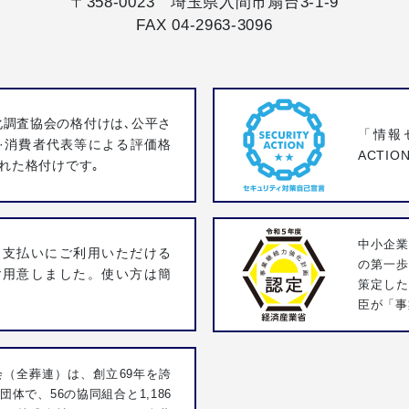
ョ
〒358-0023 埼玉県入間市扇台3-1-9
FAX 04-2963-3096
ン
化調査協会の格付けは､公平さ
「情報
·消費者代表等による評価格
ACTI
れた格付けです｡
中小企業
お支払いにご利用いただける
の第一
ご用意しました。使い方は簡
策定し
臣が「事
（全葬連）は、創立69年を誇
体で、56の協同組合と1,186