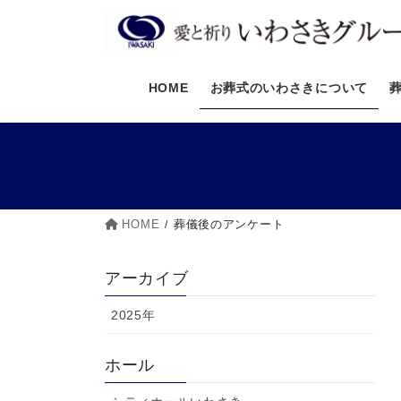
コ
ナ
ン
ビ
テ
ゲ
ン
ー
HOME
お葬式のいわさきについて
ツ
シ
へ
ョ
ス
ン
キ
に
ッ
移
プ
動
HOME
葬儀後のアンケート
アーカイブ
2025年
ホール