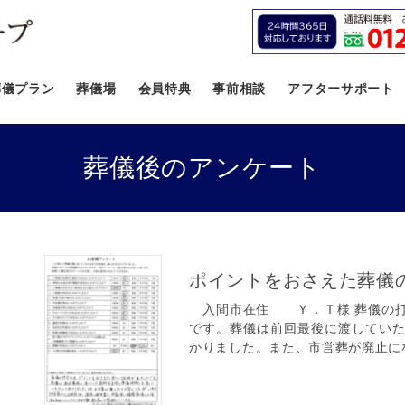
葬儀プラン
葬儀場
会員特典
事前相談
アフターサポート
葬儀後のアンケート
ポイントをおさえた葬儀
入間市在住 Ｙ．Ｔ様 葬儀の打
です。葬儀は前回最後に渡してい
かりました。また、市営葬が廃止にな