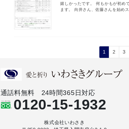
嬉しかったです。 何もかもが初め
ます。 向井さん、佐藤さんを始めス
投
固
固
固
1
2
3
定
定
定
稿
ペ
ペ
ペ
ナ
ー
ー
ー
ビ
ジ
ジ
ジ
通話料無料 24時間365日対応
ゲ
0120-15-1932
ー
シ
株式会社いわさき