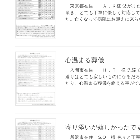
東京都在住 Ａ．Ｋ様 父がまだ
頂き、とても丁寧に優しく対応し
た。亡くなって病院にお迎えに来られ
心温まる葬儀
入間市在住 Ｈ．Ｔ 様 先達て
送りはとても寂しいものになるだ
たり、心温まる葬儀を終える事ができ
寄り添いが嬉しかったで
所沢市在住 S.O 様 色々と丁