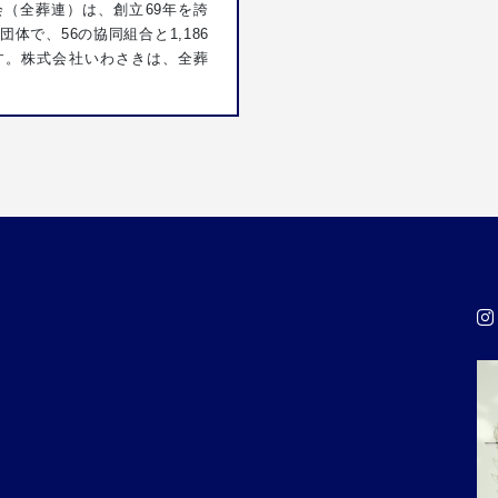
（全葬連）は、創立69年を誇
体で、56の協同組合と1,186
す。株式会社いわさきは、全葬