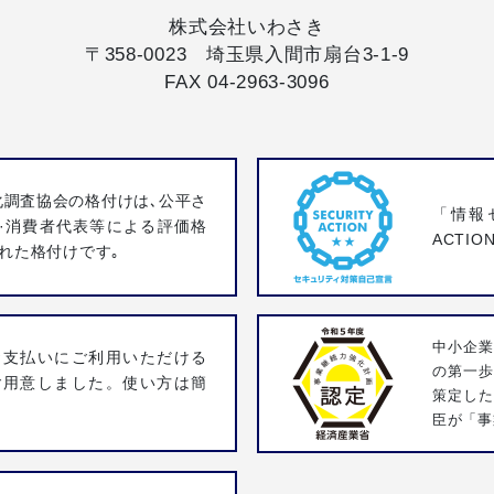
株式会社いわさき
〒358-0023 埼玉県入間市扇台3-1-9
FAX 04-2963-3096
化調査協会の格付けは､公平さ
「情報
·消費者代表等による評価格
ACTI
れた格付けです｡
中小企業
お支払いにご利用いただける
の第一
ご用意しました。使い方は簡
策定し
臣が「事