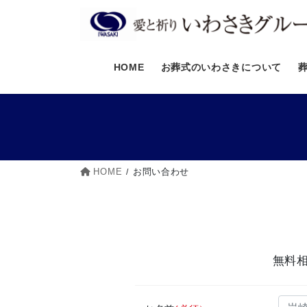
コ
ナ
ン
ビ
テ
ゲ
ン
ー
HOME
お葬式のいわさきについて
ツ
シ
へ
ョ
ス
ン
キ
に
ッ
移
プ
動
HOME
お問い合わせ
無料