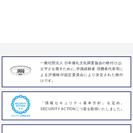
0120-15-1932
株式会社いわさき
〒358-0023 埼玉県入間市扇台3-1-9
FAX 04-2963-3096
一般社団法人 日本儀礼文化調査協会の格付けは､
公平さを期すために､学識経験者·消費者代表等に
よる評価格付認定委員会により決定された格付
けです｡
「情報セキュリティ基本方針」を定め､
SECURITY ACTION二つ星を取得いたしました｡