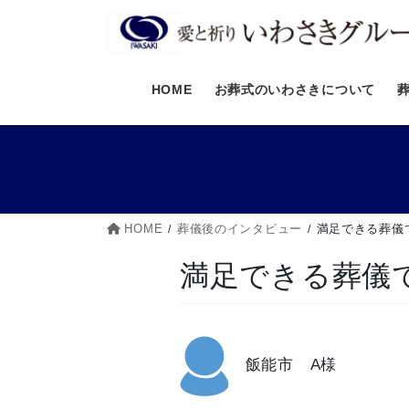
コ
ナ
ン
ビ
テ
ゲ
ン
ー
HOME
お葬式のいわさきについて
ツ
シ
へ
ョ
ス
ン
キ
に
ッ
移
プ
動
HOME
葬儀後のインタビュー
満足できる葬儀
満足できる葬儀
飯能市 A様