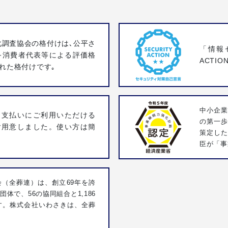
化調査協会の格付けは､公平さ
「情報
·消費者代表等による評価格
ACTI
れた格付けです｡
中小企業
お支払いにご利用いただける
の第一
ご用意しました。使い方は簡
策定し
臣が「事
（全葬連）は、創立69年を誇
体で、56の協同組合と1,186
す。株式会社いわさきは、全葬