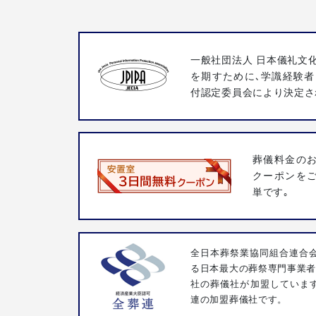
一般社団法人 日本儀礼文
を期すために､学識経験者
付認定委員会により決定さ
葬儀料金の
クーポンを
単です｡
全日本葬祭業協同組合連合会
る日本最大の葬祭専門事業者団
社の葬儀社が加盟していま
連の加盟葬儀社です。