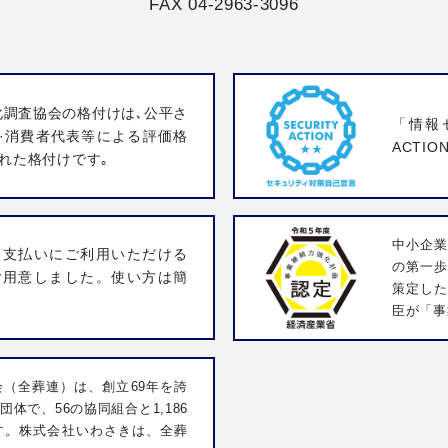
FAX 04-2963-3096
化調査協会の格付けは､公平さ
「情報
·消費者代表等による評価格
ACTI
れた格付けです｡
中小企業
お支払いにご利用いただける
の第一
ご用意しました。使い方は簡
策定し
臣が「事
（全葬連）は、創立69年を誇
体で、56の協同組合と1,186
す。株式会社いわさきは、全葬