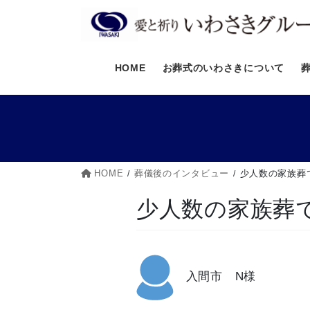
コ
ナ
ン
ビ
テ
ゲ
ン
ー
HOME
お葬式のいわさきについて
ツ
シ
へ
ョ
ス
ン
キ
に
ッ
移
プ
動
HOME
葬儀後のインタビュー
少人数の家族葬
少人数の家族葬
入間市 N様