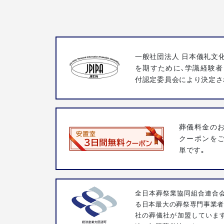
一般社団法人 日本儀礼文
を期すために､学識経験者
付認定委員会により決定さ
葬儀料金の
クーポンを
単です｡
全日本葬祭業協同組合連合会
る日本最大の葬祭専門事業者団
社の葬儀社が加盟していま