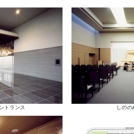
ントランス
しのの