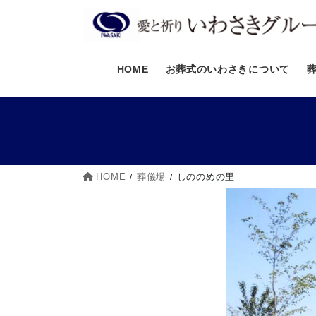
コ
ナ
ン
ビ
テ
ゲ
ン
ー
HOME
お葬式のいわさきについて
ツ
シ
へ
ョ
ス
ン
キ
に
ッ
移
プ
動
HOME
葬儀場
しののめの里