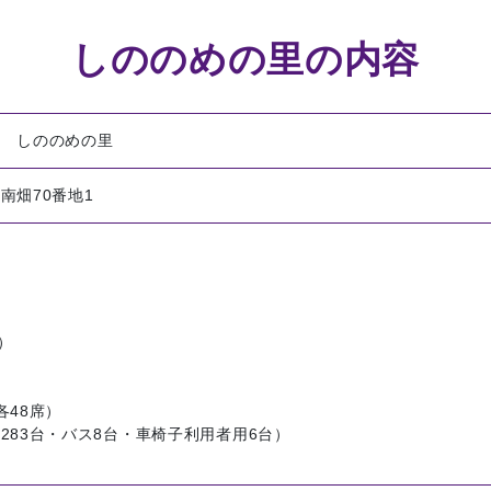
しののめの里の内容
場 しののめの里
南畑70番地1
）
）
）
各48席）
283台・バス8台・車椅子利用者用6台）