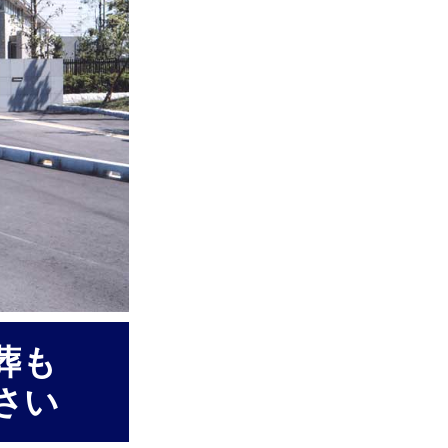
葬も
さい