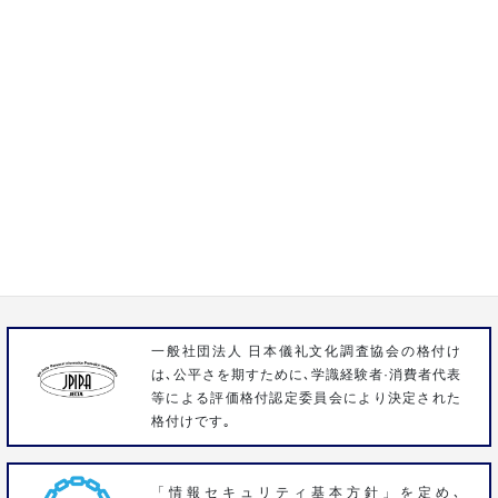
通話料無料 24時間365日対応
0120-15-1932
株式会社いわさき
〒358-0023 埼玉県入間市扇台3-1-9
FAX 04-2963-3096
一般社団法人 日本儀礼文化調査協会の格付け
は､公平さを期すために､学識経験者·消費者代表
等による評価格付認定委員会により決定された
格付けです｡
「情報セキュリティ基本方針」を定め､