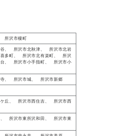
、
所沢市榎町
ヶ谷
、
所沢市北秋津
、
所沢市北岩
市喜多町
、
所沢市北有楽町
、
所沢
指台
、
所沢市小手指町
、
所沢市小
楽寺
、
所沢市城
、
所沢市新郷
山ケ丘
、
所沢市西住吉
、
所沢市西
町
、
所沢市東所沢和田
、
所沢市東
、
所沢市南永井
、
所沢市美原