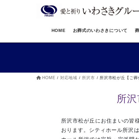
コ
ナ
ン
ビ
テ
ゲ
ン
ー
HOME
お葬式のいわさきについて
ツ
シ
へ
ョ
ス
ン
キ
に
ッ
移
プ
動
HOME
対応地域
所沢市
所沢市松が丘【ご葬
所沢
所沢市松が丘にお住まいの皆
おります。シティホール所沢は