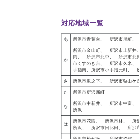
対応地域一覧
あ
所沢市青葉台
、
所沢市旭町
所沢市金山町
、
所沢市上新井
岡
、
所沢市北中
、
所沢市北
か
市くすのき台
、
所沢市久米
手指南
、
所沢市小手指元町
、
さ
所沢市坂之下
、
所沢市狭山ケ
た
所沢市所沢新町
所沢市中新井
、
所沢市中富
な
所沢
所沢市花園
、
所沢市林
、
所
は
所沢
、
所沢市日比田
、
所沢
所沢市松が丘
、
所沢市松郷