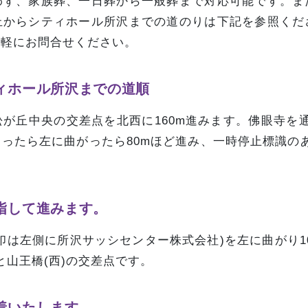
わず、家族葬、一日葬から一般葬まで対応可能です。ま
丘からシティホール所沢までの道のりは下記を参照くだ
気軽にお問合せください。
ィホール所沢までの道順
が丘中央の交差点を北西に160m進みます。佛眼寺を通
ったら左に曲がったら80mほど進み、一時停止標識のあ
指して進みます。
印は左側に所沢サッシセンター株式会社)を左に曲がり1
と山王橋(西)の交差点です。
着いたします。