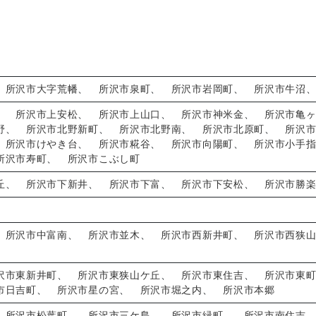
、
所沢市大字荒幡
、
所沢市泉町
、
所沢市岩岡町
、
所沢市牛沼
、
所沢市上安松
、
所沢市上山口
、
所沢市神米金
、
所沢市亀
野
、
所沢市北野新町
、
所沢市北野南
、
所沢市北原町
、
所沢
、
所沢市けやき台
、
所沢市糀谷
、
所沢市向陽町
、
所沢市小手
所沢市寿町
、
所沢市こぶし町
丘
、
所沢市下新井
、
所沢市下富
、
所沢市下安松
、
所沢市勝
、
所沢市中富南
、
所沢市並木
、
所沢市西新井町
、
所沢市西狭
沢市東新井町
、
所沢市東狭山ケ丘
、
所沢市東住吉
、
所沢市東
市日吉町
、
所沢市星の宮
、
所沢市堀之内
、
所沢市本郷
、
所沢市松葉町
、
所沢市三ケ島
、
所沢市緑町
、
所沢市南住吉