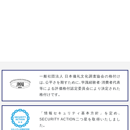
通話料無料 24時間365日対応
0120-15-1932
株式会社いわさき
〒358-0023 埼玉県入間市扇台3-1-9
FAX 04-2963-3096
一般社団法人 日本儀礼文化調査協会の格付け
は､公平さを期すために､学識経験者·消費者代表
等による評価格付認定委員会により決定された
格付けです｡
「情報セキュリティ基本方針」を定め､
SECURITY ACTION二つ星を取得いたしまし
た｡