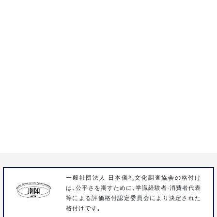
通話料無料 24時間365日対応
0120-15-1932
株式会社いわさき
〒358-0023 埼玉県入間市扇台3-1-9
FAX 04-2963-3096
一般社団法人 日本儀礼文化調査協会の格付け
は､公平さを期すために､学識経験者·消費者代表
等による評価格付認定委員会により決定された
格付けです｡