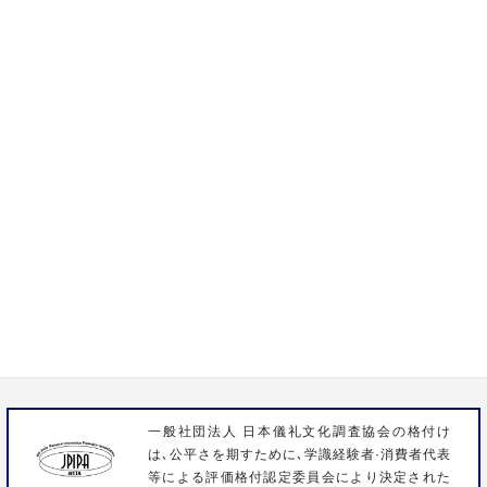
通話料無料 24時間365日対応
0120-15-1932
株式会社いわさき
〒358-0023 埼玉県入間市扇台3-1-9
FAX 04-2963-3096
一般社団法人 日本儀礼文化調査協会の格付け
は､公平さを期すために､学識経験者·消費者代表
等による評価格付認定委員会により決定された