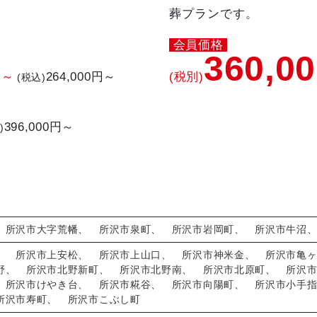
葬プランです。
会員価格
360,0
円～
264,000円～
(税別)
(税込)
396,000円～
)
、
所沢市大字荒幡
、
所沢市泉町
、
所沢市岩岡町
、
所沢市牛沼
、
所沢市上安松
、
所沢市上山口
、
所沢市神米金
、
所沢市亀
野
、
所沢市北野新町
、
所沢市北野南
、
所沢市北原町
、
所沢
、
所沢市けやき台
、
所沢市糀谷
、
所沢市向陽町
、
所沢市小手
所沢市寿町
、
所沢市こぶし町