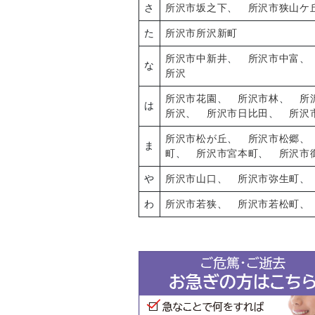
さ
所沢市坂之下
、
所沢市狭山ケ
た
所沢市所沢新町
所沢市中新井
、
所沢市中富
な
所沢
所沢市花園
、
所沢市林
、
所
は
所沢
、
所沢市日比田
、
所沢
所沢市松が丘
、
所沢市松郷
ま
町
、
所沢市宮本町
、
所沢市
や
所沢市山口
、
所沢市弥生町
わ
所沢市若狭
、
所沢市若松町