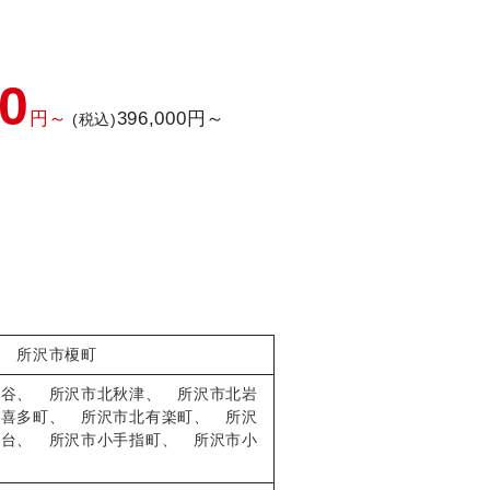
00
円～
396,000円～
(税込)
、
所沢市榎町
ヶ谷
、
所沢市北秋津
、
所沢市北岩
市喜多町
、
所沢市北有楽町
、
所沢
指台
、
所沢市小手指町
、
所沢市小