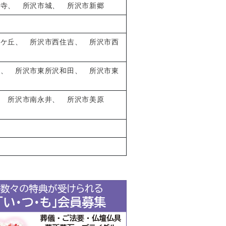
楽寺
、
所沢市城
、
所沢市新郷
山ケ丘
、
所沢市西住吉
、
所沢市西
町
、
所沢市東所沢和田
、
所沢市東
、
所沢市南永井
、
所沢市美原