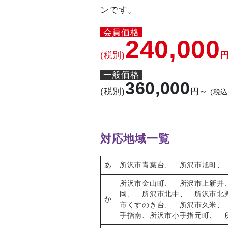
ンです。
会員価格
240,000
(税別)
一般価格
360,000
(税別)
円～
(税込
対応地域一覧
あ
所沢市青葉台
、
所沢市旭町
所沢市金山町
、
所沢市上新井
岡
、
所沢市北中
、
所沢市北
か
市くすのき台
、
所沢市久米
手指南
、
所沢市小手指元町
、