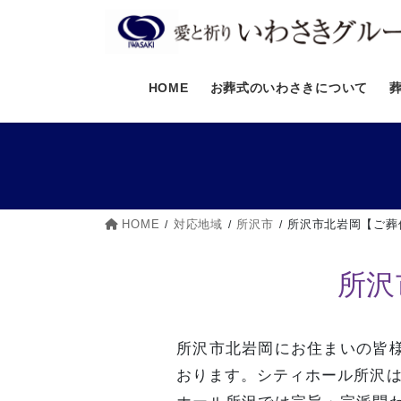
コ
ナ
ン
ビ
テ
ゲ
ン
ー
HOME
お葬式のいわさきについて
ツ
シ
へ
ョ
ス
ン
キ
に
ッ
移
プ
動
HOME
対応地域
所沢市
所沢市北岩岡【ご葬
所沢
所沢市北岩岡にお住まいの皆
おります。シティホール所沢は