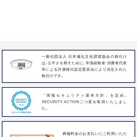
株式会社いわさき
〒358-0023 埼玉県入間市扇台3-1-9
FAX 04-2963-3096
一般社団法人 日本儀礼文化調査協会の格付け
は､公平さを期すために､学識経験者·消費者代表
等による評価格付認定委員会により決定された
格付けです｡
「情報セキュリティ基本方針」を定め､
SECURITY ACTION二つ星を取得いたしまし
た｡
葬儀料金のお支払いにご利用いただ