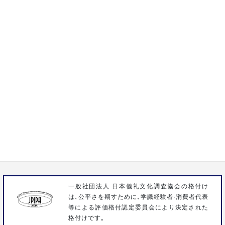
通話料無料 24時間365日対応
0120-15-1932
株式会社いわさき
〒358-0023 埼玉県入間市扇台3-1-9
FAX 04-2963-3096
一般社団法人 日本儀礼文化調査協会の格付け
は､公平さを期すために､学識経験者·消費者代表
等による評価格付認定委員会により決定された
格付けです｡