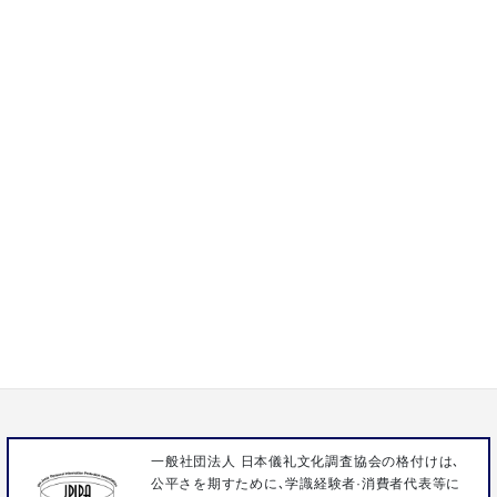
わ
所沢市若狭
、
所沢市若松町
、
所沢市和ケ原
通話料無料 24時間365日対応
0120-15-1932
株式会社いわさき
〒358-0023 埼玉県入間市扇台3-1-9
FAX 04-2963-3096
一般社団法人 日本儀礼文化調査協会の格付けは､
公平さを期すために､学識経験者·消費者代表等に