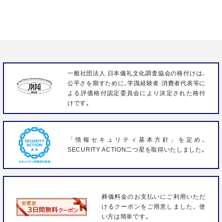
株式会社いわさき
〒358-0023 埼玉県入間市扇台3-1-9
FAX 04-2963-3096
一般社団法人 日本儀礼文化調査協会の格付けは､
公平さを期すために､学識経験者·消費者代表等に
よる評価格付認定委員会により決定された格付
けです｡
「情報セキュリティ基本方針」を定め､
SECURITY ACTION二つ星を取得いたしました｡
葬儀料金のお支払いにご利用いただ
けるクーポンをご用意しました。使
い方は簡単です｡